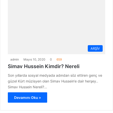
ARŞİV
admin
Mayıs 10, 2020
0
659
Simav Hussein Kimdir? Nereli
Son yıllarda sosyal medyada adından söz ettiren genç ve
güzel Kürt müzisyen olan Simav Hussein‘e dair herşey..
Simav Hussein Nereli?…
Devamını Oku »