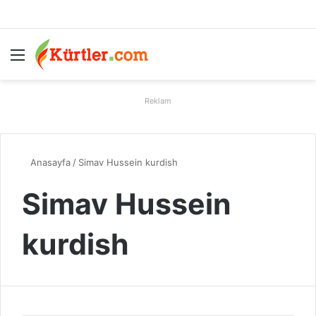
Menü
A
Reklam
Anasayfa
/
Simav Hussein kurdish
Simav Hussein
kurdish