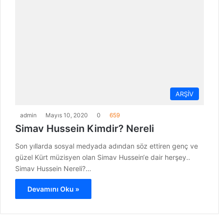
ARŞİV
admin
Mayıs 10, 2020
0
659
Simav Hussein Kimdir? Nereli
Son yıllarda sosyal medyada adından söz ettiren genç ve
güzel Kürt müzisyen olan Simav Hussein‘e dair herşey..
Simav Hussein Nereli?…
Devamını Oku »