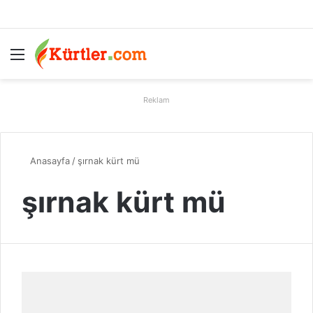
Menü
A
Reklam
Anasayfa
/
şırnak kürt mü
şırnak kürt mü