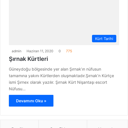
Kürt Tarihi
admin
Haziran 11, 2020
0
775
Şırnak Kürtleri
Güneydoğu bölgesinde yer alan Şırnak’ın nüfusun
tamamına yakını Kürtlerden oluşmaktadır.Şırnak’n Kürtçe
ismi Şırnex olarak yazılır. Şırnak Kürt Nişantaşı escort
Nüfusu…
Devamını Oku »