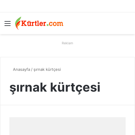
Menü
A
Reklam
Anasayfa
/
şırnak kürtçesi
şırnak kürtçesi