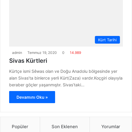
Kürt Tarihi
admin
Temmuz 19, 2020
0
14.989
Sivas Kürtleri
Kürtçe ismi Sêwas olan ve Doğu Anadolu bölgesinde yer
alan Sivas’ta binlerce yerli Kürt(Zaza) vardır.Koçgiri olayıyla
beraber göçler yaşanmıştır. Sivas’taki…
Devamını Oku »
Popüler
Son Eklenen
Yorumlar