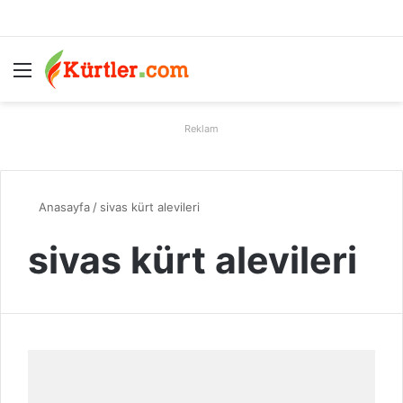
Menü
A
Reklam
Anasayfa
/
sivas kürt alevileri
sivas kürt alevileri