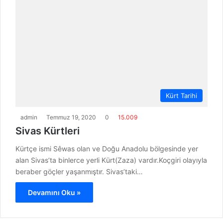
Kürt Tarihi
admin
Temmuz 19, 2020
0
15.009
Sivas Kürtleri
Kürtçe ismi Sêwas olan ve Doğu Anadolu bölgesinde yer
alan Sivas’ta binlerce yerli Kürt(Zaza) vardır.Koçgiri olayıyla
beraber göçler yaşanmıştır. Sivas’taki…
Devamını Oku »