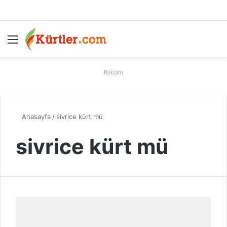
Menü
A
Reklam
Anasayfa
/
sivrice kürt mü
sivrice kürt mü