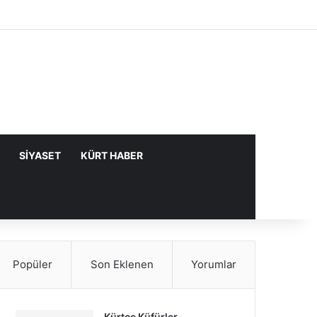
Facebook
X
YouTube
Instagram
Kayıt Ol
Rastgele Makale
Kenar Bölme
SIYASET
KÜRT HABER
Popüler
Son Eklenen
Yorumlar
Kürtçe Küfürler