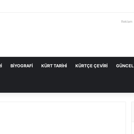
Reklam
I
BIYOGRAFI
KÜRT TARIHI
KÜRTÇE ÇEVIRI
GÜNCEL