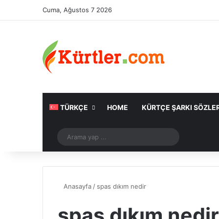
Cuma, Ağustos 7 2026
TÜRKÇE
HOME
KÜRTÇE ŞARKI SÖZLER
Rastgele Makale
Arama
yap
...
Anasayfa
/
spas dıkım nedir
spas dıkım nedir