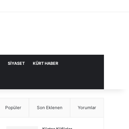
Facebook
X
YouTube
Instagram
Kayıt Ol
Rastgele Makale
Kenar Bölme
SIYASET
KÜRT HABER
Popüler
Son Eklenen
Yorumlar
Kürtçe Küfürler