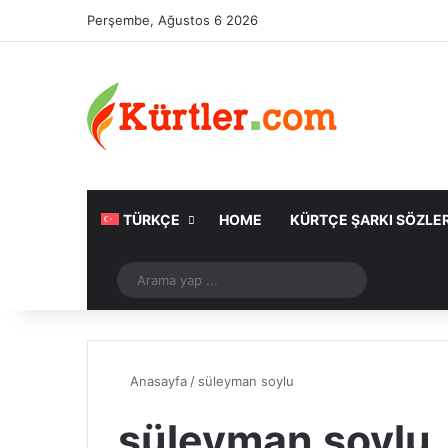
Perşembe, Ağustos 6 2026
TÜRKÇE
HOME
KÜRTÇE ŞARKI SÖZLER
Rastgele Makale
Arama
yap
...
Anasayfa
/
süleyman soylu
süleyman soylu