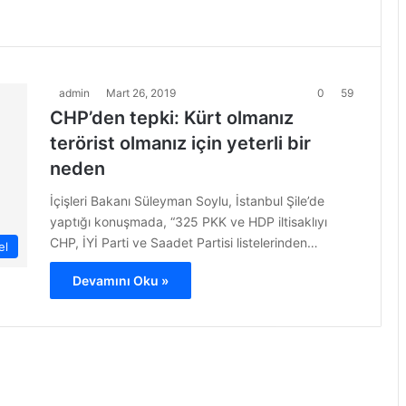
admin
Mart 26, 2019
0
59
CHP’den tepki: Kürt olmanız
terörist olmanız için yeterli bir
neden
İçişleri Bakanı Süleyman Soylu, İstanbul Şile’de
yaptığı konuşmada, “325 PKK ve HDP iltisaklıyı
CHP, İYİ Parti ve Saadet Partisi listelerinden…
el
Devamını Oku »