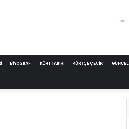
Reklam
I
BIYOGRAFI
KÜRT TARIHI
KÜRTÇE ÇEVIRI
GÜNCEL