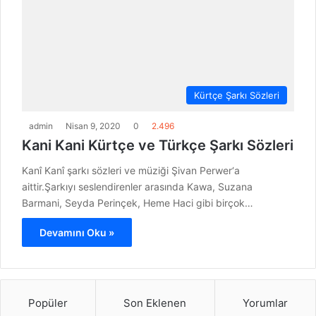
Kürtçe Şarkı Sözleri
admin
Nisan 9, 2020
0
2.496
Kani Kani Kürtçe ve Türkçe Şarkı Sözleri
Kanî Kanî şarkı sözleri ve müziği Şivan Perwer‘a
aittir.Şarkıyı seslendirenler arasında Kawa, Suzana
Barmani, Seyda Perinçek, Heme Haci gibi birçok…
Devamını Oku »
Popüler
Son Eklenen
Yorumlar