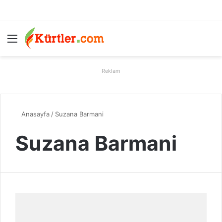
Menü
A
Reklam
Anasayfa
/
Suzana Barmani
Suzana Barmani