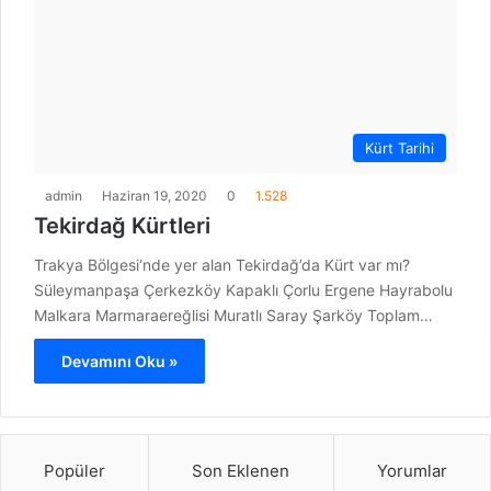
Kürt Tarihi
admin
Haziran 19, 2020
0
1.528
Tekirdağ Kürtleri
Trakya Bölgesi‘nde yer alan Tekirdağ’da Kürt var mı?
Süleymanpaşa Çerkezköy Kapaklı Çorlu Ergene Hayrabolu
Malkara Marmaraereğlisi Muratlı Saray Şarköy Toplam…
Devamını Oku »
Popüler
Son Eklenen
Yorumlar