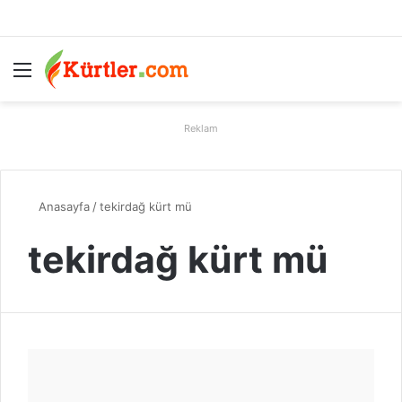
Menü
A
Reklam
Anasayfa
/
tekirdağ kürt mü
tekirdağ kürt mü