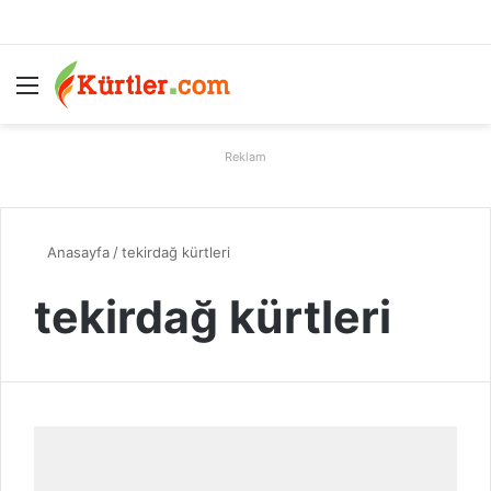
Menü
A
Reklam
Anasayfa
/
tekirdağ kürtleri
tekirdağ kürtleri