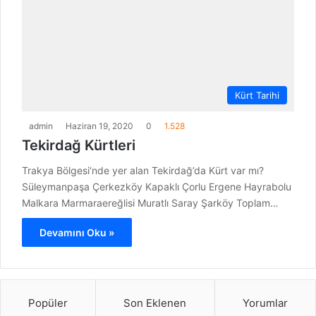
Kürt Tarihi
admin
Haziran 19, 2020
0
1.528
Tekirdağ Kürtleri
Trakya Bölgesi‘nde yer alan Tekirdağ’da Kürt var mı?
Süleymanpaşa Çerkezköy Kapaklı Çorlu Ergene Hayrabolu
Malkara Marmaraereğlisi Muratlı Saray Şarköy Toplam…
Devamını Oku »
Popüler
Son Eklenen
Yorumlar