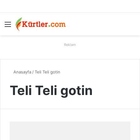
Menü
A
Reklam
Anasayfa
/
Teli Teli gotin
Teli Teli gotin