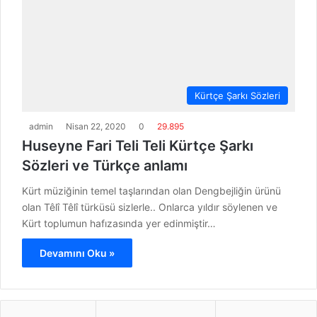
Kürtçe Şarkı Sözleri
admin
Nisan 22, 2020
0
29.895
Huseyne Fari Teli Teli Kürtçe Şarkı
Sözleri ve Türkçe anlamı
Kürt müziğinin temel taşlarından olan Dengbejliğin ürünü
olan Têlî Têlî türküsü sizlerle.. Onlarca yıldır söylenen ve
Kürt toplumun hafızasında yer edinmiştir…
Devamını Oku »