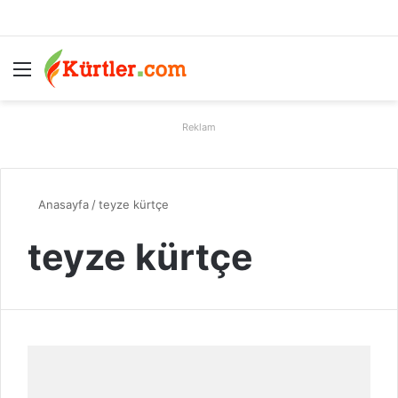
Menü
A
Reklam
Anasayfa
/
teyze kürtçe
teyze kürtçe