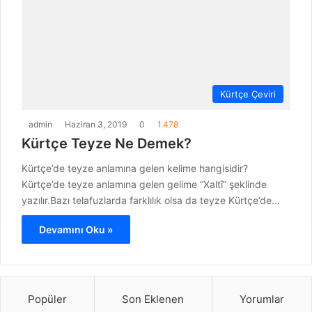
Kürtçe Çeviri
admin
Haziran 3, 2019
0
1.478
Kürtçe Teyze Ne Demek?
Kürtçe’de teyze anlamına gelen kelime hangisidir?
Kürtçe’de teyze anlamına gelen gelime “Xaltî” şeklinde
yazılır.Bazı telafuzlarda farklılık olsa da teyze Kürtçe’de…
Devamını Oku »
Popüler
Son Eklenen
Yorumlar