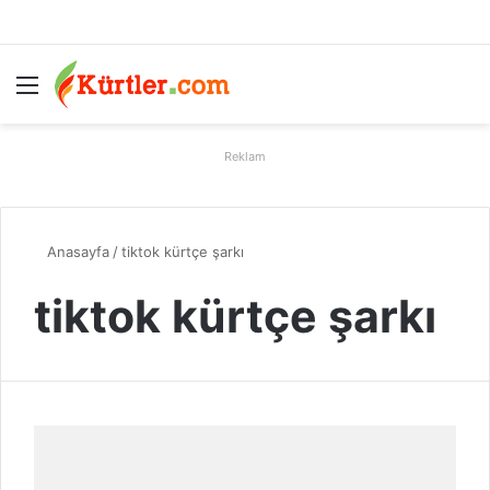
Menü
A
Reklam
Anasayfa
/
tiktok kürtçe şarkı
tiktok kürtçe şarkı