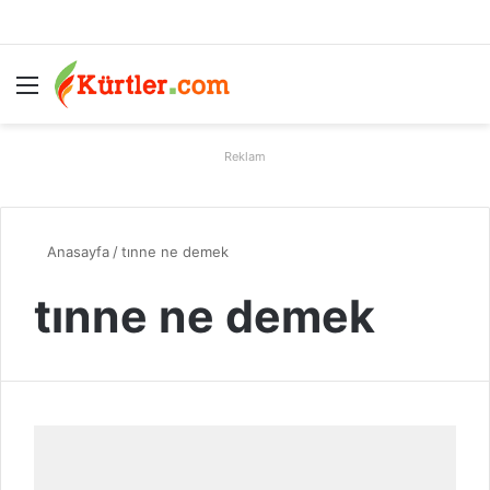
Menü
A
Reklam
Anasayfa
/
tınne ne demek
tınne ne demek