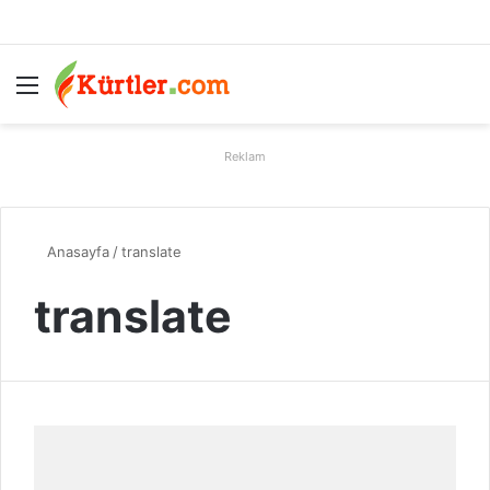
Menü
A
Reklam
Anasayfa
/
translate
translate