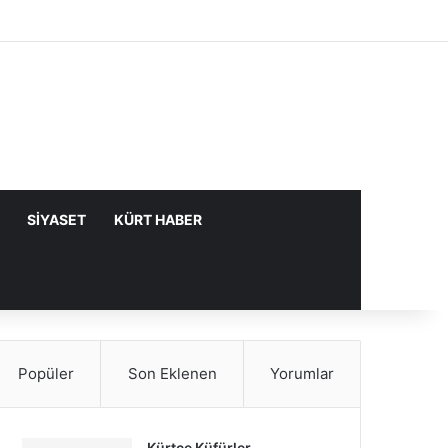
Facebook
X
YouTube
Instagram
Kayıt Ol
Rastgele Makale
Kenar Bölme
SIYASET
KÜRT HABER
Popüler
Son Eklenen
Yorumlar
Kürtçe Küfürler