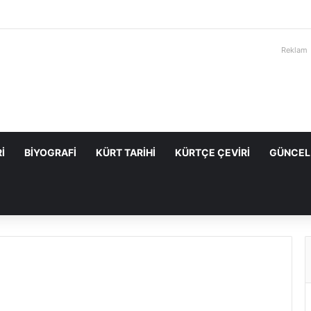
Reklam
I
BIYOGRAFI
KÜRT TARIHI
KÜRTÇE ÇEVIRI
GÜNCEL