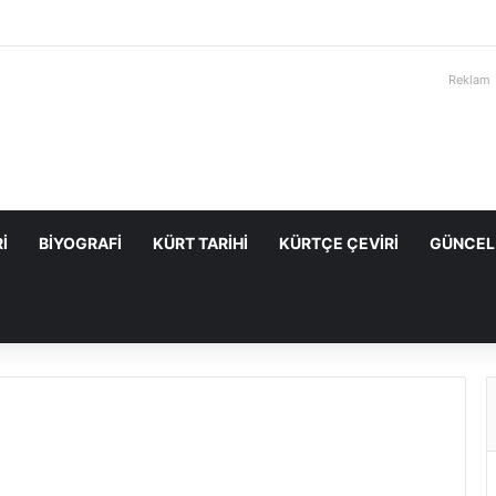
Reklam
I
BIYOGRAFI
KÜRT TARIHI
KÜRTÇE ÇEVIRI
GÜNCEL