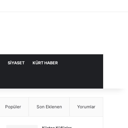
Facebook
X
YouTube
Instagram
Kayıt Ol
Rastgele Makale
Kenar Bölme
SIYASET
KÜRT HABER
Popüler
Son Eklenen
Yorumlar
Kürtçe Küfürler