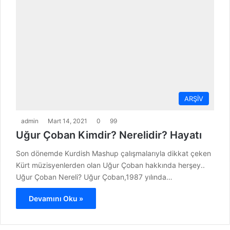
ARŞİV
admin
Mart 14, 2021
0
99
Uğur Çoban Kimdir? Nerelidir? Hayatı
Son dönemde Kurdish Mashup çalışmalarıyla dikkat çeken
Kürt müzisyenlerden olan Uğur Çoban hakkında herşey..
Uğur Çoban Nereli? Uğur Çoban,1987 yılında…
Devamını Oku »