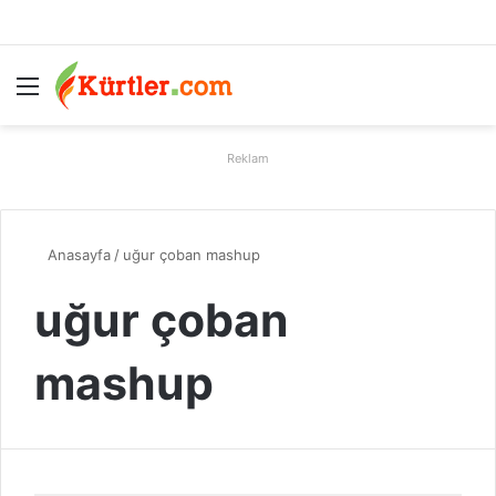
Menü
A
Reklam
Anasayfa
/
uğur çoban mashup
uğur çoban
mashup