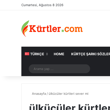
Cumartesi, Ağustos 8 2026
TÜRKÇE
HOME
KÜRTÇE ŞARKI SÖZLER
Rastgele Makale
Arama
yap
...
Anasayfa
/
ülkücüler kürtleri sever mi
ülkücüler kürtle