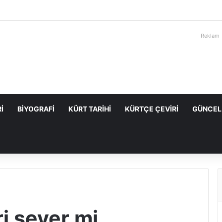
Reklam
I
BIYOGRAFI
KÜRT TARIHI
KÜRTÇE ÇEVIRI
GÜNCEL
ri sever mi