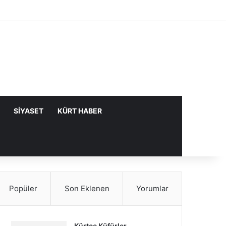
Facebook
X
YouTube
Instagram
Kayıt Ol
Rastgele Makale
Kenar Bölme
SIYASET
KÜRT HABER
Popüler
Son Eklenen
Yorumlar
Kürtçe Küfürler