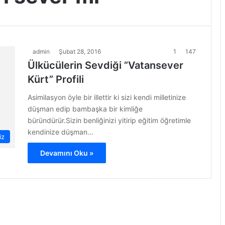
admin
Şubat 28, 2016
1
147
Ülkücülerin Sevdiği ”Vatansever
Kürt” Profili
Asimilasyon öyle bir illettir ki sizi kendi milletinize
düşman edip bambaşka bir kimliğe
büründürür.Sizin benliğinizi yitirip eğitim öğretimle
kendinize düşman…
iz
Devamını Oku »