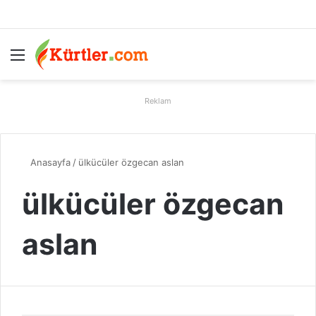
Menü
A
Reklam
Anasayfa
/
ülkücüler özgecan aslan
ülkücüler özgecan
aslan