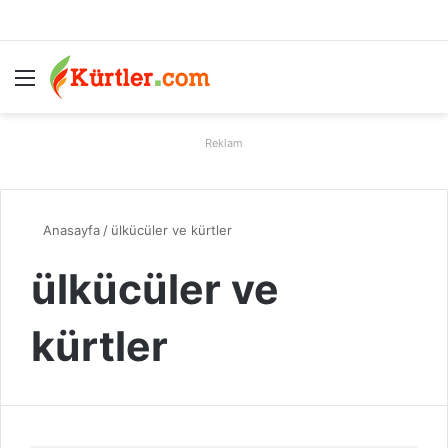
Menü
A
Reklam
Anasayfa
/
ülkücüler ve kürtler
ülkücüler ve
kürtler