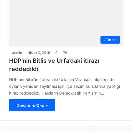
Güncel
admin
Nisan 3, 2019
0
76
HDP’nin Bitlis ve Urfa’daki itirazı
reddedildi
HDP’nin Bitlis’in Tatvan ile Urfa’nın Viranşehir ilçelerinde
oyların yeniden sayılması için ilçe seçim kurullarına yaptığı
itiraz reddedildi. Halkların Demokratik Partisi’nin…
Devamını Oku »