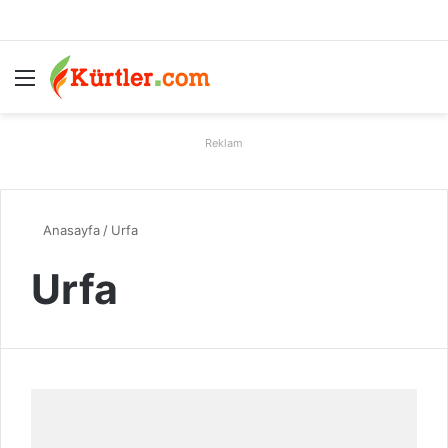
Menü
A
Reklam
Anasayfa
/
Urfa
Urfa