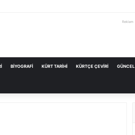
Reklam
I
BIYOGRAFI
KÜRT TARIHI
KÜRTÇE ÇEVIRI
GÜNCEL