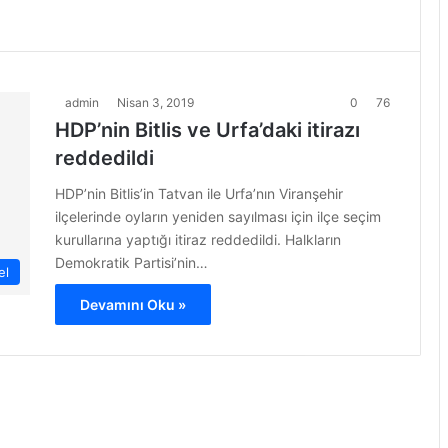
admin
Nisan 3, 2019
0
76
HDP’nin Bitlis ve Urfa’daki itirazı
reddedildi
HDP’nin Bitlis’in Tatvan ile Urfa’nın Viranşehir
ilçelerinde oyların yeniden sayılması için ilçe seçim
kurullarına yaptığı itiraz reddedildi. Halkların
Demokratik Partisi’nin…
el
Devamını Oku »