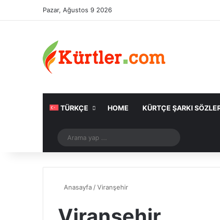
Pazar, Ağustos 9 2026
TÜRKÇE
HOME
KÜRTÇE ŞARKI SÖZLER
Rastgele Makale
Arama
yap
...
Anasayfa
/
Viranşehir
Viranşehir