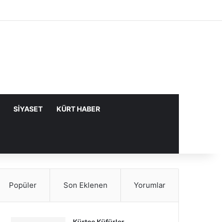
Facebook
X
YouTube
Instagram
Kayıt Ol
Rastgele Makale
Kenar Bölme
SIYASET
KÜRT HABER
Popüler
Son Eklenen
Yorumlar
Kürtçe Küfürler