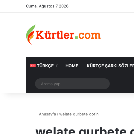
Cuma, Ağustos 7 2026
TÜRKÇE
HOME
KÜRTÇE ŞARKI SÖZLER
Rastgele Makale
Arama
yap
...
Anasayfa
/
welate gurbete gotin
welate gurbete 