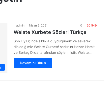
admin
Nisan 2, 2021
0
20.549
Welate Xurbete Sözleri Türkçe
Son 1 yıl içinde sıklıkla duyduğumuz ve severek
dinlediğimiz Welaté Gurbeté şarkısını Hozan Hamit
ve Sertaç Dılda tarafından söylenmiştir. Welаte…
Devamını Oku »
ri