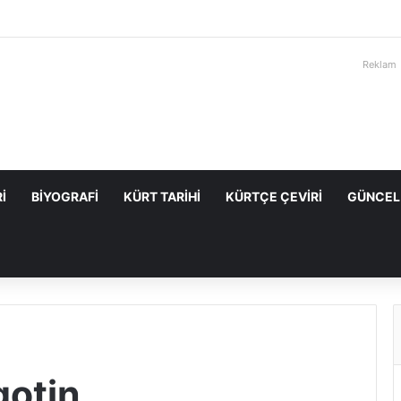
Reklam
I
BIYOGRAFI
KÜRT TARIHI
KÜRTÇE ÇEVIRI
GÜNCEL
gotin