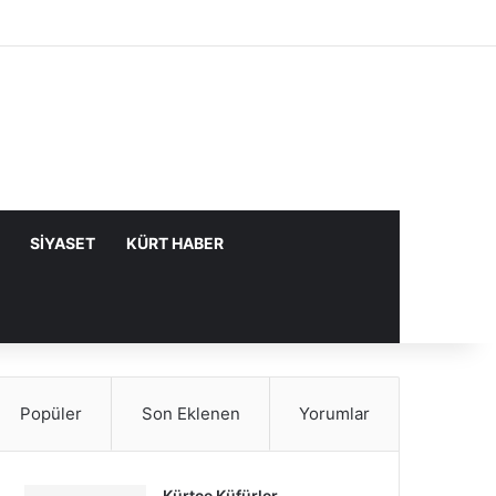
Facebook
X
YouTube
Instagram
Kayıt Ol
Rastgele Makale
Kenar Bölme
SIYASET
KÜRT HABER
Popüler
Son Eklenen
Yorumlar
Kürtçe Küfürler