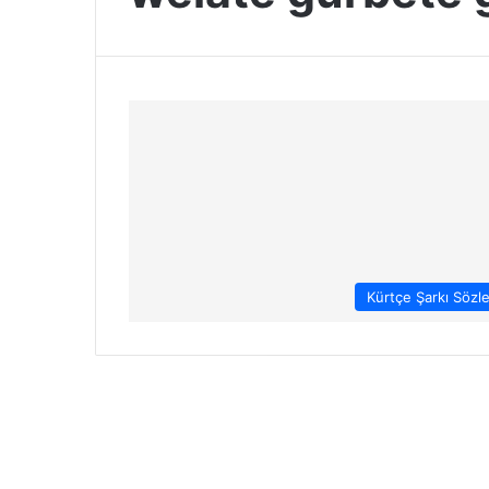
Kürtçe Şarkı Sözle