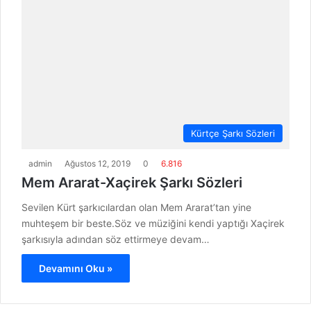
Kürtçe Şarkı Sözleri
admin
Ağustos 12, 2019
0
6.816
Mem Ararat-Xaçirek Şarkı Sözleri
Sevilen Kürt şarkıcılardan olan Mem Ararat’tan yine
muhteşem bir beste.Söz ve müziğini kendi yaptığı Xaçirek
şarkısıyla adından söz ettirmeye devam…
Devamını Oku »