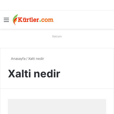
Menü
A
Reklam
Anasayfa
/
Xalti nedir
Xalti nedir