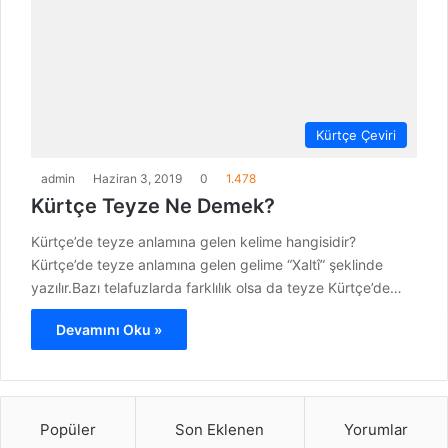
Kürtçe Çeviri
admin
Haziran 3, 2019
0
1.478
Kürtçe Teyze Ne Demek?
Kürtçe’de teyze anlamına gelen kelime hangisidir?
Kürtçe’de teyze anlamına gelen gelime “Xaltî” şeklinde
yazılır.Bazı telafuzlarda farklılık olsa da teyze Kürtçe’de…
Devamını Oku »
Popüler
Son Eklenen
Yorumlar