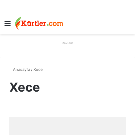
Menü
A
Reklam
Anasayfa
/
Xece
Xece