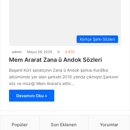
Kürtçe Şarkı Sözleri
admin
Mayıs 26, 2020
0
2.470
Mem Ararat Zana û Andok Sözleri
Başarılı Kürt sanatçının Zana ü Andok şarkısı Kurdîka
albümünde yer alan şarkıdır.2016 yılında çıkmıştır.Şarkının
söz ve müziği Mem Ararat‘a aittir.…
Devamını Oku »
Popüler
Son Eklenen
Yorumlar