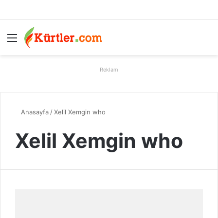
Menü
A
Reklam
Anasayfa
/
Xelil Xemgin who
Xelil Xemgin who