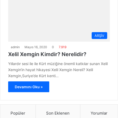
ARŞİV
admin
Mayıs 16, 2020
0
7.919
Xelil Xemgin Kimdir? Nerelidir?
Yıllardır sesi ile ile Kürt müziğine önemli katkılar sunan Xelil
Xemgin‘in hayat hikayesi Xelil Xemgin Nereli? Xelil
Xemgin,Suriye’de Kürt kenti…
Devamını Oku »
Popüler
Son Eklenen
Yorumlar