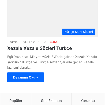
Kürtçe Şarkı Sözleri
admin
Eylül 17, 2021
0
6.454
Xezale Xezale Sözleri Türkçe
Egît Yavuz ve Midyat Müzik Evi‘nde çalınan Xezale Xezale
şarkısının Kürtçe ve Türkçe sözleri Şarkıda geçen Xezale
kız ismi olarak…
Devamını Oku »
Popüler
Son Eklenen
Yorumlar