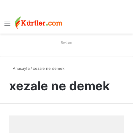
Menü
A
Reklam
Anasayfa
/
xezale ne demek
xezale ne demek