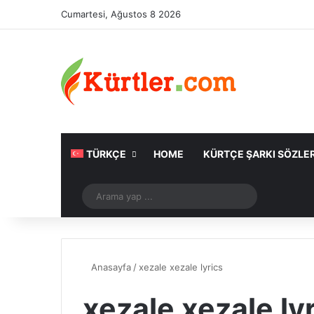
Cumartesi, Ağustos 8 2026
TÜRKÇE
HOME
KÜRTÇE ŞARKI SÖZLER
Rastgele Makale
Arama
yap
...
Anasayfa
/
xezale xezale lyrics
xezale xezale ly