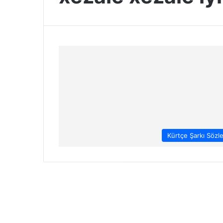
Kürtçe Şarkı Sözle