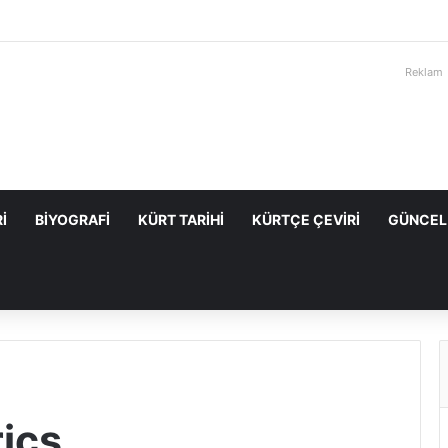
Reklam
I
BIYOGRAFI
KÜRT TARIHI
KÜRTÇE ÇEVIRI
GÜNCEL
rics