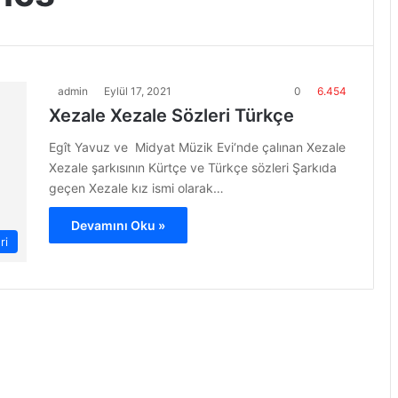
admin
Eylül 17, 2021
0
6.454
Xezale Xezale Sözleri Türkçe
Egît Yavuz ve Midyat Müzik Evi‘nde çalınan Xezale
Xezale şarkısının Kürtçe ve Türkçe sözleri Şarkıda
geçen Xezale kız ismi olarak…
Devamını Oku »
ri