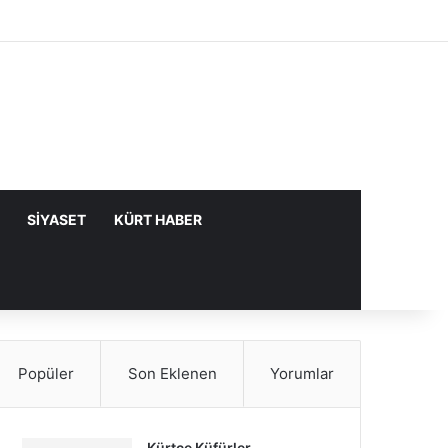
Facebook
X
YouTube
Instagram
Kayıt Ol
Rastgele Makale
Kenar Bölme
SIYASET
KÜRT HABER
Popüler
Son Eklenen
Yorumlar
Kürtçe Küfürler