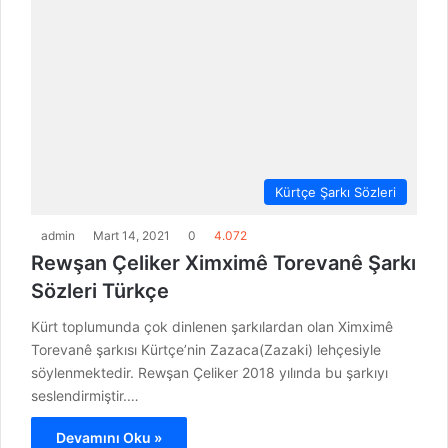
Kürtçe Şarkı Sözleri
admin
Mart 14, 2021
0
4.072
Rewşan Çeliker Ximximê Torevanê Şarkı
Sözleri Türkçe
Kürt toplumunda çok dinlenen şarkılardan olan Ximximê
Torevanê şarkısı Kürtçe’nin Zazaca(Zazaki) lehçesiyle
söylenmektedir. Rewşan Çeliker 2018 yılında bu şarkıyı
seslendirmiştir.…
Devamını Oku »