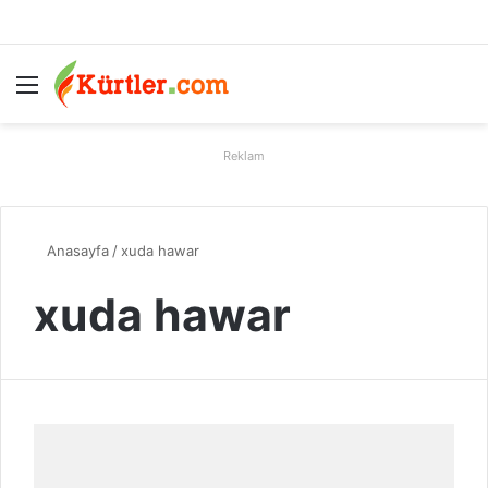
Menü
A
Reklam
Anasayfa
/
xuda hawar
xuda hawar