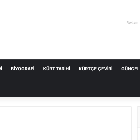
Reklam
I
BIYOGRAFI
KÜRT TARIHI
KÜRTÇE ÇEVIRI
GÜNCEL