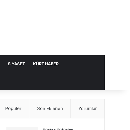
Facebook
X
YouTube
Instagram
Kayıt Ol
Rastgele Makale
Kenar Bölme
SIYASET
KÜRT HABER
Popüler
Son Eklenen
Yorumlar
Kürtçe Küfürler