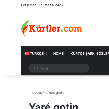
Perşembe, Ağustos 6 2026
TÜRKÇE
HOME
KÜRTÇE ŞARKI SÖZLER
Rastgele Makale
Arama
yap
...
Anasayfa
/
Yaré gotin
Yaré gotin