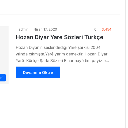
admin
Nisan 17, 2020
0
3.454
Hozan Diyar Yare Sözleri Türkçe
Hozan Diyar’ın seslendirdiği Yaré şarkısı 2004
yılında çıkmıştır.Yaré,yarim demektir. Hozan Diyar
Yarê Kürtçe Şarkı Sözleri Bihar nayê tim payîz e…
Devamını Oku »
ri