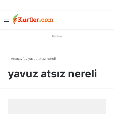
Menü
A
Reklam
Anasayfa
/
yavuz atsız nereli
yavuz atsız nereli