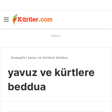
Menü
A
Reklam
Anasayfa
/
yavuz ve kürtlere beddua
yavuz ve kürtlere
beddua