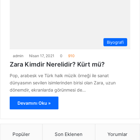
Biyografi
admin
Nisan 17, 2021
0
910
Zara Kimdir Nerelidir? Kürt mü?
Pop, arabesk ve Türk halk müzik örneği ile sanat
dünyasının sevilen isimlerinden birisi olan Zara, uzun
dönemdir, ekranlarda görünmesi de…
Devamını Oku »
Popüler
Son Eklenen
Yorumlar