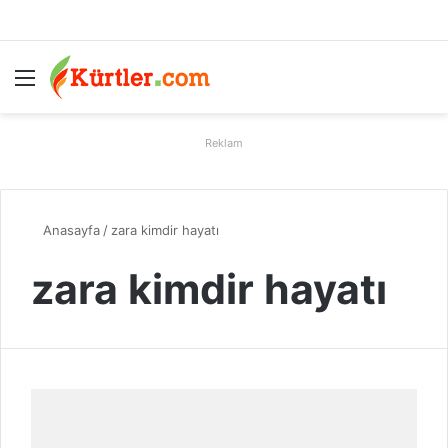
Menü
A
Reklam
Anasayfa
/
zara kimdir hayatı
zara kimdir hayatı