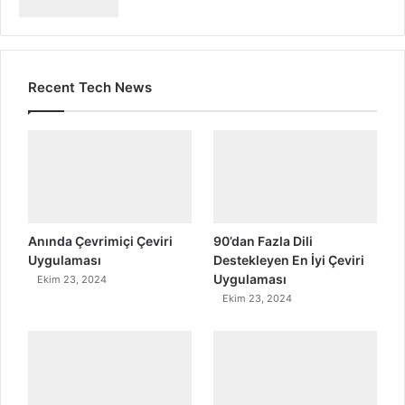
Recent Tech News
Anında Çevrimiçi Çeviri
90’dan Fazla Dili
Uygulaması
Destekleyen En İyi Çeviri
Uygulaması
Ekim 23, 2024
Ekim 23, 2024