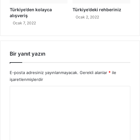
r
Türkiye’den kolayca
Türkiye’deki rehberiniz
i
alışveriş
Ocak 2, 2022
Ocak 7, 2022
Bir yanıt yazın
E-posta adresiniz yayınlanmayacak.
Gerekli alanlar
*
ile
işaretlenmişlerdir
Y
o
r
u
m
*