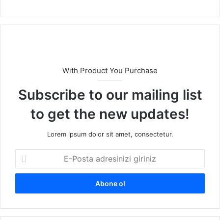
With Product You Purchase
Subscribe to our mailing list
to get the new updates!
Lorem ipsum dolor sit amet, consectetur.
E
-
P
o
s
t
a