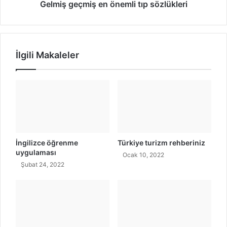
c
m
Gelmiş geçmiş en önemli tıp sözlükleri
u
i
l
ş
u
e
ğ
n
İlgili Makaleler
u
ö
n
n
u
e
z
m
a
l
b
i
a
t
ş
ı
l
p
İngilizce öğrenme
Türkiye turizm rehberiniz
a
s
uygulaması
Ocak 10, 2022
y
ö
Şubat 24, 2022
ı
z
n
l
ü
k
l
e