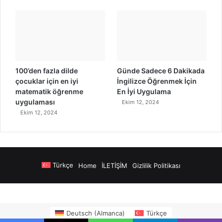
100’den fazla dilde
Günde Sadece 6 Dakikada
çocuklar için en iyi
İngilizce Öğrenmek İçin
matematik öğrenme
En İyi Uygulama
uygulaması
Ekim 12, 2024
Ekim 12, 2024
Türkçe
Home
İLETİŞİM
Gizlilik Politikası
tps://www.salonyjardinlospinos.com/
https://ocean.lighthousesuitesinn
Deutsch
(
Almanca
)
Türkçe