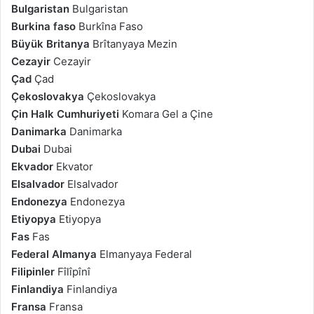
Bulgaristan
Bulgaristan
Burkina faso
Burkîna Faso
Büyük Britanya
Brîtanyaya Mezin
Cezayir
Cezayir
Çad
Çad
Çekoslovakya
Çekoslovakya
Çin Halk Cumhuriyeti
Komara Gel a Çine
Danimarka
Danimarka
Dubai
Dubai
Ekvador
Ekvator
Elsalvador
Elsalvador
Endonezya
Endonezya
Etiyopya
Etiyopya
Fas
Fas
Federal Almanya
Elmanyaya Federal
Filipinler
Fîlîpînî
Finlandiya
Finlandiya
Fransa
Fransa