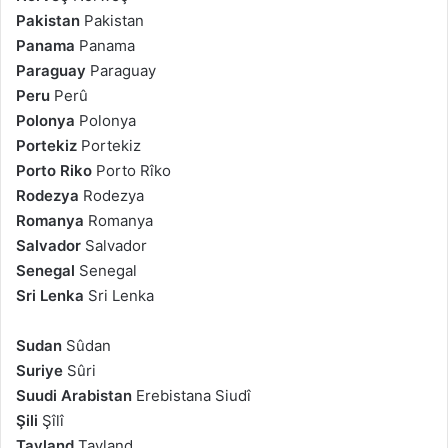
Pakistan
Pakistan
Panama
Panama
Paraguay
Paraguay
Peru
Perû
Polonya
Polonya
Portekiz
Portekiz
Porto Riko
Porto Rîko
Rodezya
Rodezya
Romanya
Romanya
Salvador
Salvador
Senegal
Senegal
Sri Lenka
Sri Lenka
Sudan
Sûdan
Suriye
Sûri
Suudi Arabistan
Erebistana Siudî
Şili
Şîlî
Tayland
Tayland