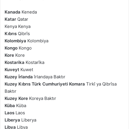
Kanada
Keneda
Katar
Qatar
Kenya Kenya
Kıbrıs
Qibrîs
Kolombiya
Kolombiya
Kongo
Kongo
Kore
Kore
Kostarika
Kostarîka
Kuveyt
Kuwet
Kuzey İrlanda
îrlandaya Baktır
Kuzey Kıbrıs Türk Cumhuriyeti Komara
Tirkî ya Qibrîsa
Baktır
Kuzey Kore
Koreya Baktır
Küba
Küba
Laos
Laos
Liberya
Liberya
Libya
Libya