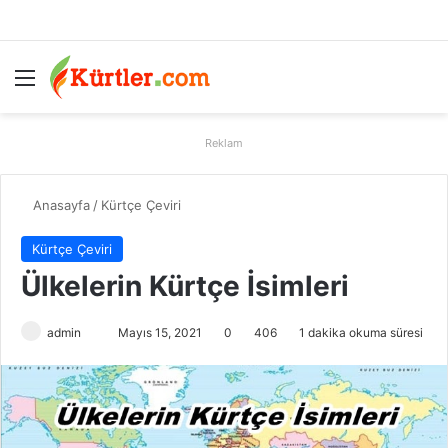
Menü
A
Reklam
Anasayfa
/
Kürtçe Çeviri
Kürtçe Çeviri
Ülkelerin Kürtçe İsimleri
admin
B
Mayıs 15, 2021
0
406
1 dakika okuma süresi
i
r
e
-