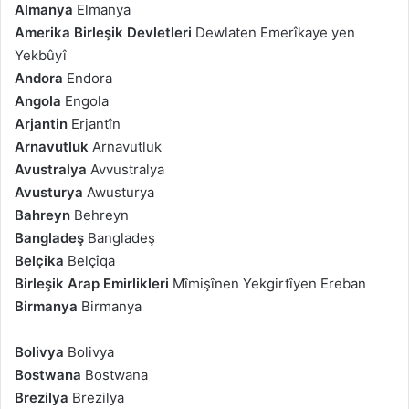
Almanya
Elmanya
Amerika Birleşik Devletleri
Dewlaten Emerîkaye yen
Yekbûyî
Andora
Endora
Angola
Engola
Arjantin
Erjantîn
Arnavutluk
Arnavutluk
Avustralya
Avvustralya
Avusturya
Awusturya
Bahreyn
Behreyn
Bangladeş
Bangladeş
Belçika
Belçîqa
Birleşik Arap Emirlikleri
Mîmişînen Yekgirtîyen Ereban
Birmanya
Birmanya
Bolivya
Bolivya
Bostwana
Bostwana
Brezilya
Brezilya