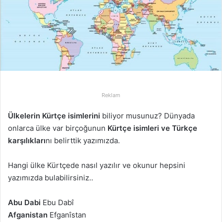
p
o
s
t
a
g
ö
n
Reklam
d
e
Ülkelerin Kürtçe
isimlerini
biliyor musunuz? Dünyada
r
onlarca ülke var birçoğunun
Kürtçe isimleri ve Türkçe
m
karşılıkları
nı belirttik yazımızda.
e
k
Hangi ülke Kürtçede nasıl yazılır ve okunur hepsini
yazımızda bulabilirsiniz..
Abu Dabi
Ebu Dabî
Afganistan
Efganîstan