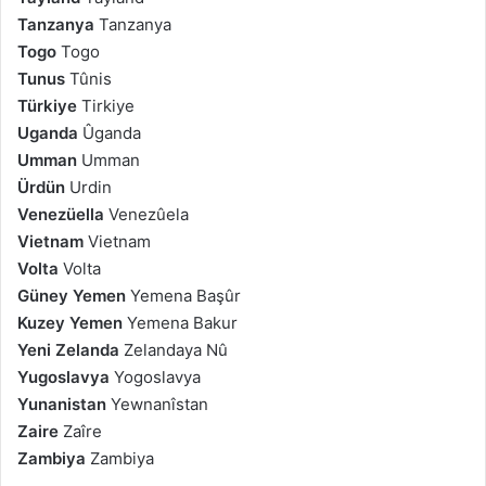
Tanzanya
Tanzanya
Togo
Togo
Tunus
Tûnis
Türkiye
Tirkiye
Uganda
Ûganda
Umman
Umman
Ürdün
Urdin
Venezüella
Venezûela
Vietnam
Vietnam
Volta
Volta
Güney Yemen
Yemena Başûr
Kuzey Yemen
Yemena Bakur
Yeni Zelanda
Zelandaya Nû
Yugoslavya
Yogoslavya
Yunanistan
Yewnanîstan
Zaire
Zaîre
Zambiya
Zambiya