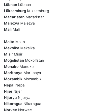
Lübnan
Lübnan
Lüksemburg
Kuksemburg
Macaristan
Macaristan
Malezya
Malezya
Mali
Malî
Malta
Malta
Meksika
Meksika
Mısır
Misir
Moğolistan
Moxolîstan
Monako
Monoko
Moritanya
Moritanya
Mozambik
Mozambik
Nepal
Nepal
Nijer
Nîjer
Nijerya
Nijerya
Nikaragua
Nikaragua
Norveç
Norweç