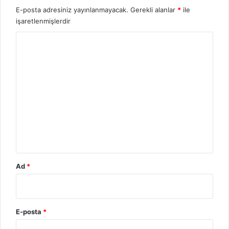
E-posta adresiniz yayınlanmayacak.
Gerekli alanlar
*
ile
işaretlenmişlerdir
Y
o
r
u
m
*
Ad
*
E-posta
*