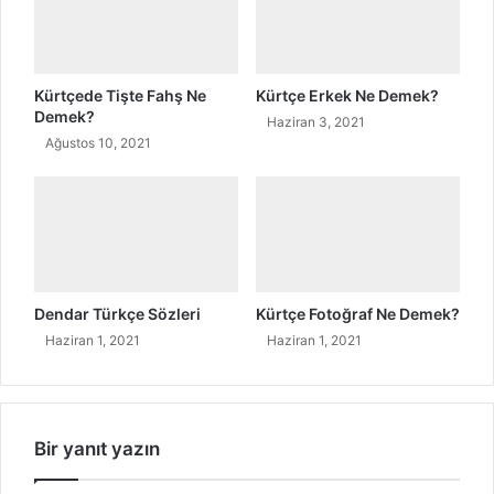
i
r
?
G
Kürtçede Tişte Fahş Ne
Kürtçe Erkek Ne Demek?
e
Demek?
Haziran 3, 2021
r
Ağustos 10, 2021
ç
e
k
İ
s
m
i
Dendar Türkçe Sözleri
Kürtçe Fotoğraf Ne Demek?
N
Haziran 1, 2021
Haziran 1, 2021
e
d
i
r
?
Bir yanıt yazın