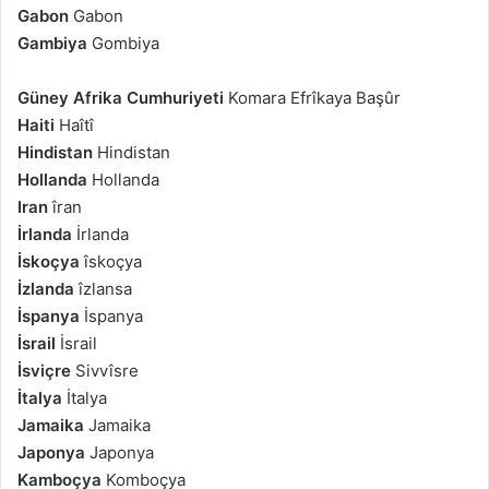
Gabon
Gabon
Gambiya
Gombiya
Güney Afrika Cumhuriyeti
Komara Efrîkaya Başûr
Haiti
Haîtî
Hindistan
Hindistan
Hollanda
Hollanda
Iran
îran
İrlanda
İrlanda
İskoçya
îskoçya
İzlanda
îzlansa
İspanya
İspanya
İsrail
İsrail
İsviçre
Sivvîsre
İtalya
İtalya
Jamaika
Jamaika
Japonya
Japonya
Kamboçya
Komboçya