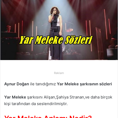
-
p
o
s
t
a
g
ö
n
d
e
Reklam
r
m
Aynur Doğan
ile tanıdığımız
Yar Meleke şarkısının sözleri
e
k
Yar Meleke
şarkısını Alişan,Şahiya Stranan,ve daha birçok
kişi tarafından da seslendirilmiştir.