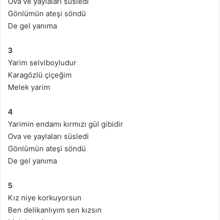
Ova ve yaylaları süsledi
Gönlümün ateşi söndü
De gel yanıma
3
Yarim selviboyludur
Karagözlü çiçeğim
Melek yarim
4
Yarimin endamı kırmızı gül gibidir
Ova ve yaylaları süsledi
Gönlümün ateşi söndü
De gel yanıma
5
Kız niye korkuyorsun
Ben delikanlıyım sen kızsın