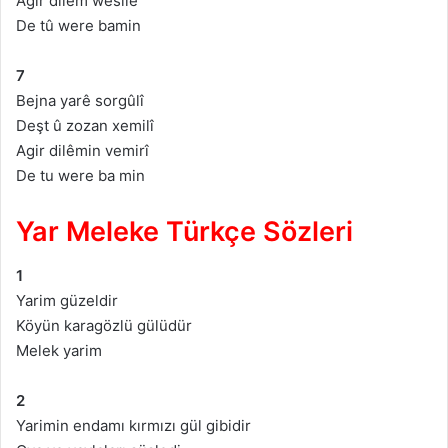
Agir dilêm wesîle
De tû were bamin
7
Bejna yarê sorgûlî
Deşt û zozan xemilî
Agir dilêmin vemirî
De tu were ba min
Yar Meleke Türkçe Sözleri
1
Yarim güzeldir
Köyün karagözlü gülüdür
Melek yarim
2
Yarimin endamı kırmızı gül gibidir