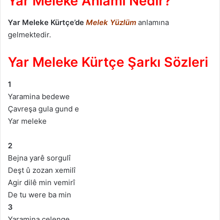
Yar Meleke Anlamı Nedir?
Yar Meleke
Kürtçe’de
Melek Yüzlüm
anlamına
gelmektedir.
Yar Meleke Kürtçe Şarkı Sözleri
1
Yaramina bedewe
Çavreşa gula gund e
Yar meleke
2
Bejna yarê sorgulî
Deşt û zozan xemilî
Agir dilê min vemirî
De tu were ba min
3
Yaramina çelenge