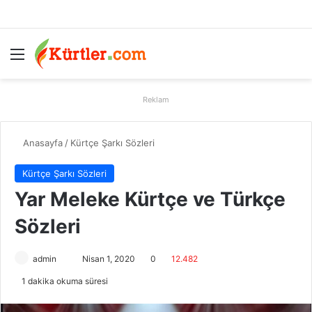
Menü
A
Reklam
Anasayfa
/
Kürtçe Şarkı Sözleri
Kürtçe Şarkı Sözleri
Yar Meleke Kürtçe ve Türkçe
Sözleri
admin
B
Nisan 1, 2020
0
12.482
i
1 dakika okuma süresi
r
e