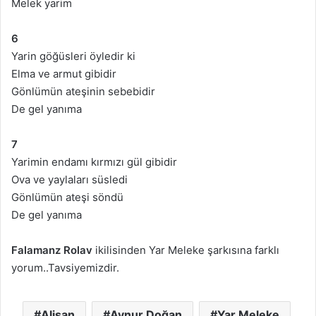
Melek yarim
6
Yarin göğüsleri öyledir ki
Elma ve armut gibidir
Gönlümün ateşinin sebebidir
De gel yanıma
7
Yarimin endamı kırmızı gül gibidir
Ova ve yaylaları süsledi
Gönlümün ateşi söndü
De gel yanıma
Falamanz Rolav
ikilisinden Yar Meleke şarkısına farklı
yorum..Tavsiyemizdir.
Alişan
Aynur Doğan
Yar Meleke