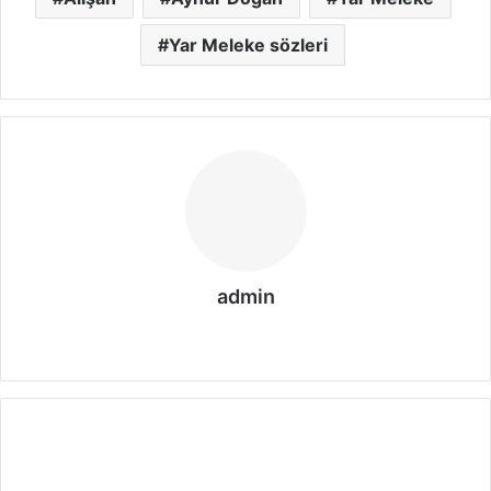
Yar Meleke sözleri
admin
We
b
sit
esi