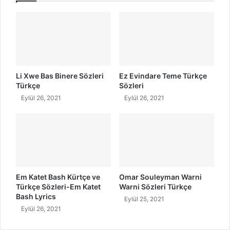
e
v
r
e
i
T
ü
r
k
ç
Li Xwe Bas Binere Sözleri
Ez Evindare Teme Türkçe
e
Türkçe
Sözleri
S
Eylül 26, 2021
Eylül 26, 2021
ö
z
l
e
r
i
Em Katet Bash Kürtçe ve
Omar Souleyman Warni
Türkçe Sözleri-Em Katet
Warni Sözleri Türkçe
Bash Lyrics
Eylül 25, 2021
Eylül 26, 2021