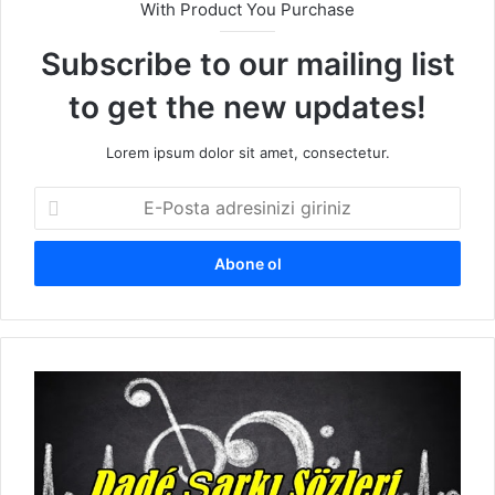
With Product You Purchase
Subscribe to our mailing list
to get the new updates!
Lorem ipsum dolor sit amet, consectetur.
E
-
P
o
s
t
a
a
D
d
a
r
d
e
e
s
K
i