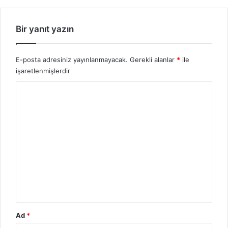
Bir yanıt yazın
E-posta adresiniz yayınlanmayacak.
Gerekli alanlar
*
ile
işaretlenmişlerdir
Y
o
r
u
m
*
Ad
*