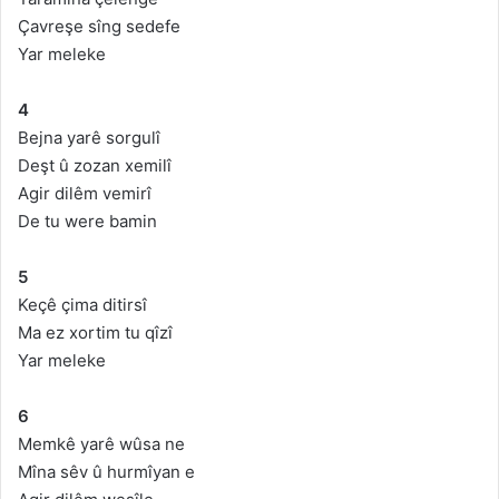
Çavreşe sîng sedefe
Yar meleke
4
Bejna yarê sorgulî
Deşt û zozan xemilî
Agir dilêm vemirî
De tu were bamin
5
Keçê çima ditirsî
Ma ez xortim tu qîzî
Yar meleke
6
Memkê yarê wûsa ne
Mîna sêv û hurmîyan e