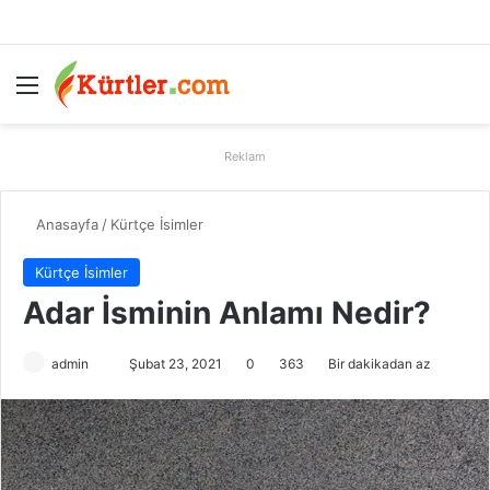
Menü
A
Reklam
Anasayfa
/
Kürtçe İsimler
Kürtçe İsimler
Adar İsminin Anlamı Nedir?
admin
B
Şubat 23, 2021
0
363
Bir dakikadan az
i
r
e
-