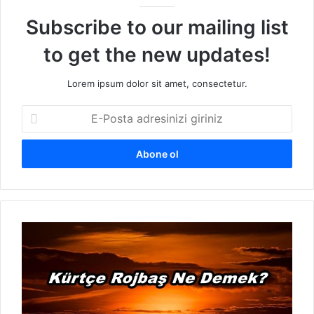
Subscribe to our mailing list
to get the new updates!
Lorem ipsum dolor sit amet, consectetur.
E
-
P
o
s
t
a
a
K
d
ü
r
r
e
t
s
ç
i
e
n