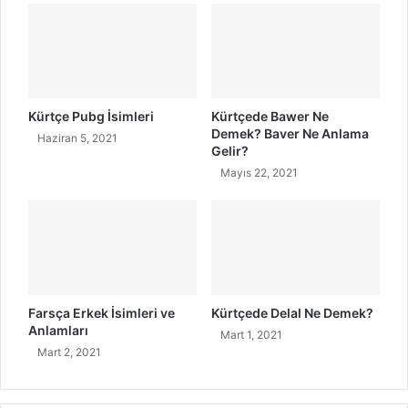
d
e
i
k
r
?
?
Kürtçe Pubg İsimleri
Kürtçede Bawer Ne
Demek? Baver Ne Anlama
Haziran 5, 2021
Gelir?
Mayıs 22, 2021
Farsça Erkek İsimleri ve
Kürtçede Delal Ne Demek?
Anlamları
Mart 1, 2021
Mart 2, 2021