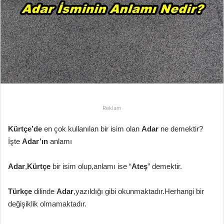
p
o
s
t
a
g
ö
n
d
Reklam
e
r
Kürtçe’de
en çok kullanılan bir isim olan
Adar
ne demektir?
m
İşte
Adar’ın
anlamı
e
k
Adar
,
Kürtçe
bir isim olup,anlamı ise “
Ateş
” demektir.
Türkçe
dilinde
Adar
,yazıldığı gibi okunmaktadır.Herhangi bir
değişiklik olmamaktadır.