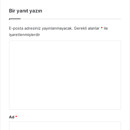
Bir yanıt yazın
E-posta adresiniz yayınlanmayacak.
Gerekli alanlar
*
ile
işaretlenmişlerdir
Y
o
r
u
m
*
Ad
*