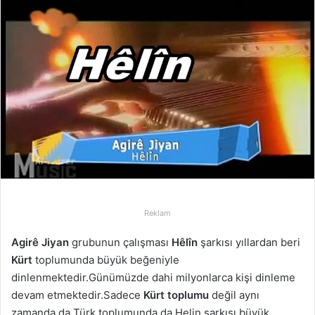
r
e
-
p
o
s
t
a
g
ö
n
d
e
Reklam
r
Agirê Jiyan
grubunun çalışması
Hêlîn
şarkısı yıllardan beri
m
Kürt
toplumunda büyük beğeniyle
e
dinlenmektedir.Günümüzde dahi milyonlarca kişi dinleme
k
devam etmektedir.Sadece
Kürt toplumu
değil aynı
zamanda da Türk toplumunda da Helin şarkısı büyük