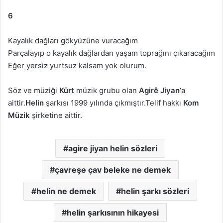
6
Kayalık dağları gökyüzüne vuracağım
Parçalayıp o kayalık dağlardan yaşam toprağını çıkaracağım
Eğer yersiz yurtsuz kalsam yok olurum.
Söz ve müziği
Kürt
müzik grubu olan
Agirê Jiyan
‘a
aittir.
Helin
şarkısı 1999 yılında çıkmıştır.Telif hakkı
Kom
Müzik
şirketine aittir.
agire jiyan helin sözleri
çavreşe çav beleke ne demek
helin ne demek
helin şarkı sözleri
helin şarkısının hikayesi