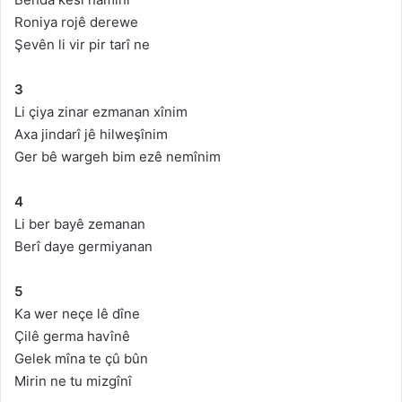
Roniya rojê derewe
Şevên li vir pir tarî ne
3
Li çiya zinar ezmanan xînim
Axa jindarî jê hilweşînim
Ger bê wargeh bim ezê nemînim
4
Li ber bayê zemanan
Berî daye germiyanan
5
Ka wer neçe lê dîne
Çilê germa havînê
Gelek mîna te çû bûn
Mirin ne tu mizgînî