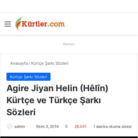
Menü
A
Reklam
Anasayfa
/
Kürtçe Şarkı Sözleri
Kürtçe Şarkı Sözleri
Agire Jiyan Helin (Hêlîn)
Kürtçe ve Türkçe Şarkı
Sözleri
admin
B
Ekim 3, 2019
0
28.041
1 dakika okuma süresi
i