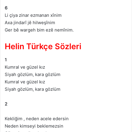
6
Li çiya zinar ezmanan xînim
Axa jindarî jê hilweşînim
Ger bê wargeh bim ezê nemînim.
Helin Türkçe Sözleri
1
Kumral ve güzel kız
Siyah gözlüm, kara gözlüm
Kumral ve güzel kız
Siyah gözlüm, kara gözlüm
2
Kekliğim , neden acele edersin
Neden kimseyi beklemezsin