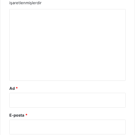
işaretlenmişlerdir
Y
o
r
u
m
*
Ad
*
E-posta
*