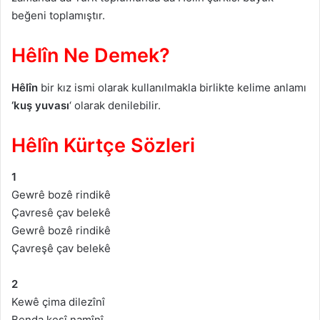
beğeni toplamıştır.
Hêlîn Ne Demek?
Hêlîn
bir kız ismi olarak kullanılmakla birlikte kelime anlamı
‘kuş yuvası
‘ olarak denilebilir.
Hêlîn Kürtçe Sözleri
1
Gewrê bozê rindikê
Çavresê çav belekê
Gewrê bozê rindikê
Çavreşê çav belekê
2
Kewê çima dilezînî
Benda kesî namînî