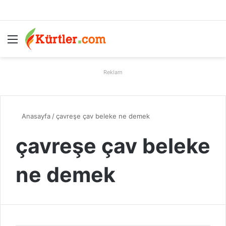
Menü
A
Reklam
Anasayfa
/
çavreşe çav beleke ne demek
çavreşe çav beleke
ne demek