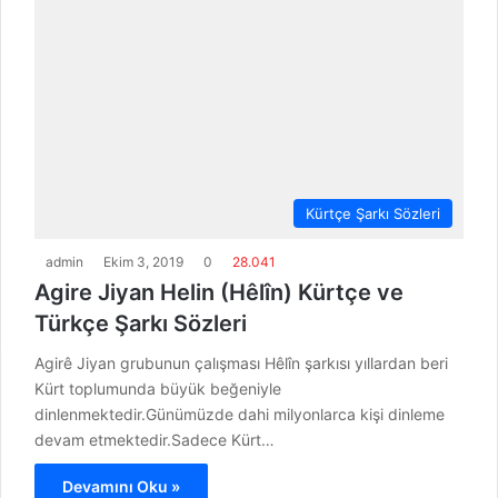
Kürtçe Şarkı Sözleri
admin
Ekim 3, 2019
0
28.041
Agire Jiyan Helin (Hêlîn) Kürtçe ve
Türkçe Şarkı Sözleri
Agirê Jiyan grubunun çalışması Hêlîn şarkısı yıllardan beri
Kürt toplumunda büyük beğeniyle
dinlenmektedir.Günümüzde dahi milyonlarca kişi dinleme
devam etmektedir.Sadece Kürt…
Devamını Oku »