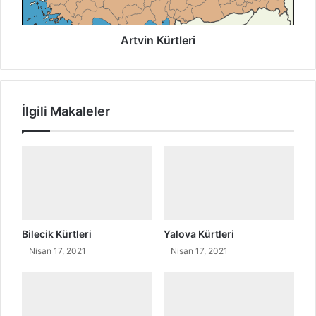
ü
r
t
Artvin Kürtleri
l
e
r
i
İlgili Makaleler
Bilecik Kürtleri
Yalova Kürtleri
Nisan 17, 2021
Nisan 17, 2021