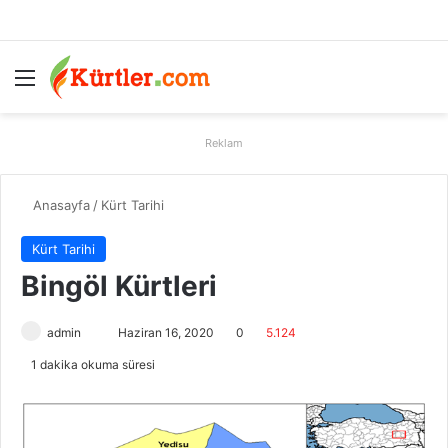
Menü
A
Reklam
Anasayfa
/
Kürt Tarihi
Kürt Tarihi
Bingöl Kürtleri
admin
B
Haziran 16, 2020
0
5.124
i
1 dakika okuma süresi
r
e
-