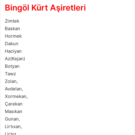
Bingöl Kürt Aşiretleri
Zimtek
Baskan
Hormek
Dakun
Haciyan
Az(Kejan)
Botyan
Tawz
Zolan,
Avdelan,
Xormekan,
Çarekan
Masıkan
Gunan,
Lirtıxan,
Lirtıg