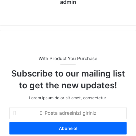
admin
We
b
sit
esi
With Product You Purchase
Subscribe to our mailing list
to get the new updates!
Lorem ipsum dolor sit amet, consectetur.
E
-
P
o
s