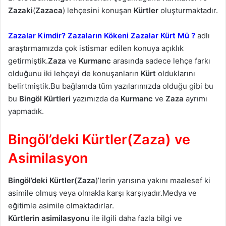
Zazaki
(
Zazaca
) lehçesini konuşan
Kürtler
oluşturmaktadır.
Zazalar Kimdir? Zazaların Kökeni Zazalar Kürt Mü
?
adlı
araştırmamızda çok istismar edilen konuya açıklık
getirmiştik.
Zaza
ve
Kurmanc
arasında sadece lehçe farkı
olduğunu iki lehçeyi de konuşanların
Kürt
olduklarını
belirtmiştik.Bu bağlamda tüm yazılarımızda olduğu gibi bu
bu
Bingöl Kürtleri
yazımızda da
Kurmanc
ve
Zaza
ayrımı
yapmadık.
Bingöl’deki Kürtler(Zaza) ve
Asimilasyon
Bingöl’deki
Kürtler(Zaza
)’lerin yarısına yakını maalesef ki
asimile olmuş veya olmakla karşı karşıyadır.Medya ve
eğitimle asimile olmaktadırlar.
Kürtlerin asimilasyonu
ile ilgili daha fazla bilgi ve