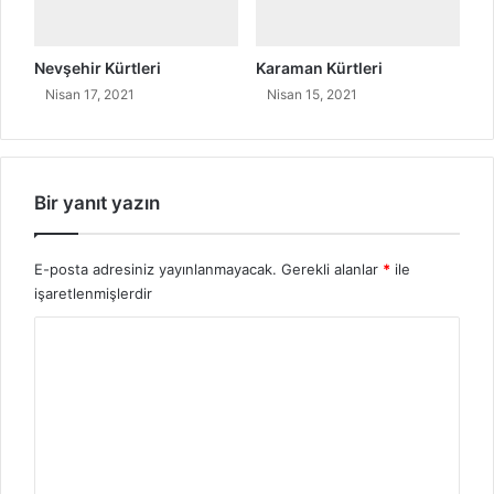
Nevşehir Kürtleri
Karaman Kürtleri
Nisan 17, 2021
Nisan 15, 2021
Bir yanıt yazın
E-posta adresiniz yayınlanmayacak.
Gerekli alanlar
*
ile
işaretlenmişlerdir
Y
o
r
u
m