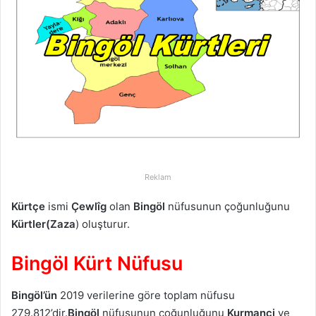
p
o
s
t
a
g
ö
n
d
e
r
Reklam
m
Kürtçe
ismi
Çewlîg
olan
Bingöl
nüfusunun çoğunluğunu
e
Kürtler(Zaza
) oluşturur.
k
Bingöl Kürt Nüfusu
Bingöl’ün
2019 verilerine göre toplam nüfusu
279.812’dir.
Bingöl
nüfusunun çoğunluğunu
Kurmanci
ve