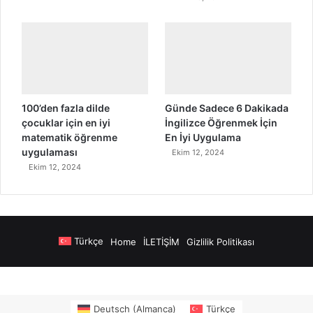
100’den fazla dilde
Günde Sadece 6 Dakikada
çocuklar için en iyi
İngilizce Öğrenmek İçin
matematik öğrenme
En İyi Uygulama
uygulaması
Ekim 12, 2024
Ekim 12, 2024
Türkçe
Home
İLETİŞİM
Gizlilik Politikası
nya Airport Transfers
madsalads.com
https://www.salonyjardinlospinos.
Deutsch
(
Almanca
)
Türkçe