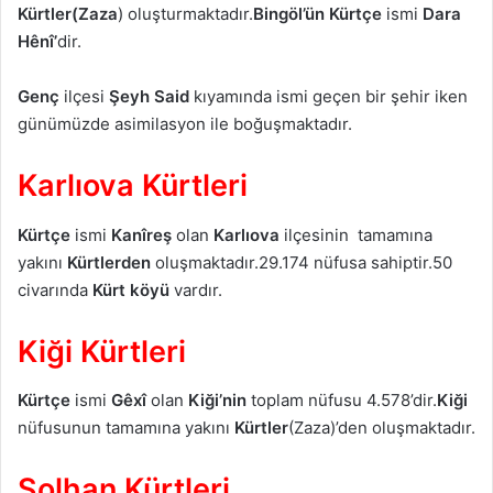
Kürtler(Zaza
) oluşturmaktadır.
Bingöl’ün
Kürtçe
ismi
Dara
Hênî’
dir.
Genç
ilçesi
Şeyh Said
kıyamında ismi geçen bir şehir iken
günümüzde asimilasyon ile boğuşmaktadır.
Karlıova Kürtleri
Kürtçe
ismi
Kanîreş
olan
Karlıova
ilçesinin tamamına
yakını
Kürtlerden
oluşmaktadır.29.174 nüfusa sahiptir.50
civarında
Kürt köyü
vardır.
Kiği Kürtleri
Kürtçe
ismi
Gêxî
olan
Kiği’nin
toplam nüfusu 4.578’dir.
Kiği
nüfusunun tamamına yakını
Kürtler
(Zaza)’den oluşmaktadır.
Solhan Kürtleri