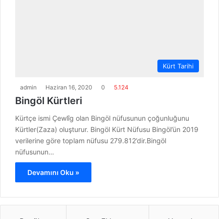
Kürt Tarihi
admin
Haziran 16, 2020
0
5.124
Bingöl Kürtleri
Kürtçe ismi Çewlîg olan Bingöl nüfusunun çoğunluğunu
Kürtler(Zaza) oluşturur. Bingöl Kürt Nüfusu Bingöl’ün 2019
verilerine göre toplam nüfusu 279.812’dir.Bingöl
nüfusunun…
Devamını Oku »