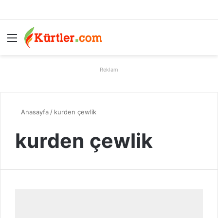
Menü
A
Reklam
Anasayfa
/
kurden çewlik
kurden çewlik