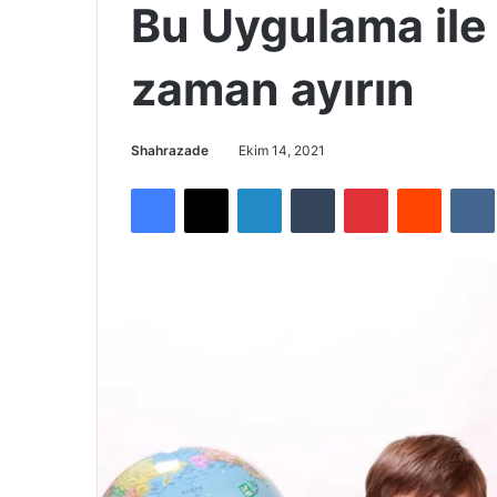
Bu Uygulama ile 
zaman ayırın
Shahrazade
Ekim 14, 2021
Facebook
X
LinkedIn
Tumblr
Pinterest
Reddit
VK