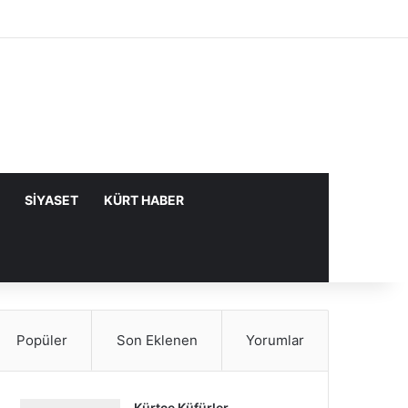
Facebook
X
YouTube
Instagram
Kayıt Ol
Rastgele Makale
Kenar Bölme
SIYASET
KÜRT HABER
Popüler
Son Eklenen
Yorumlar
Kürtçe Küfürler