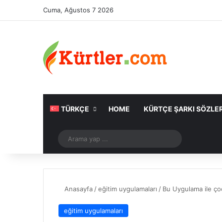
Cuma, Ağustos 7 2026
TÜRKÇE
HOME
KÜRTÇE ŞARKI SÖZLER
Rastgele Makale
Arama
yap
...
Anasayfa
/
eğitim uygulamaları
/
Bu Uygulama ile çoc
eğitim uygulamaları