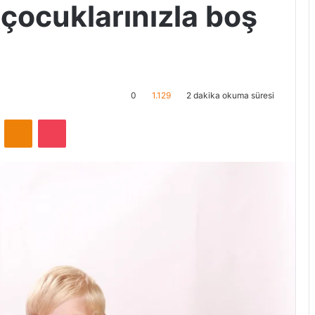
çocuklarınızla boş
0
1.129
2 dakika okuma süresi
ontakte
Odnoklassniki
Pocket