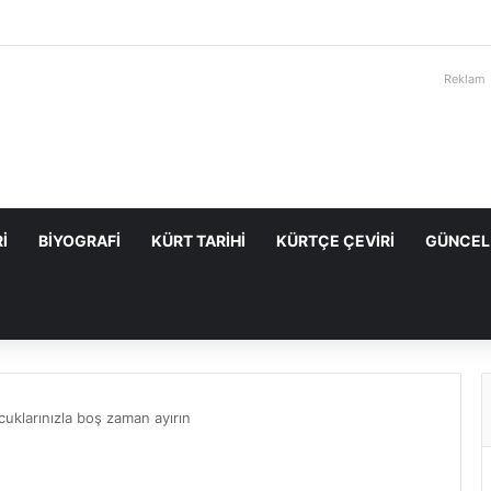
Reklam
I
BIYOGRAFI
KÜRT TARIHI
KÜRTÇE ÇEVIRI
GÜNCEL
uklarınızla boş zaman ayırın