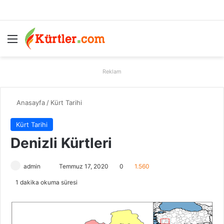
Menü
A
Reklam
Anasayfa
/
Kürt Tarihi
Kürt Tarihi
Denizli Kürtleri
admin
B
Temmuz 17, 2020
0
1.560
i
1 dakika okuma süresi
r
e
-