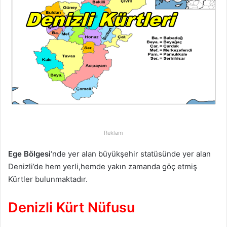
p
o
s
t
a
g
ö
n
d
e
r
Reklam
m
e
Ege Bölgesi
‘nde yer alan büyükşehir statüsünde yer alan
k
Denizli’de hem yerli,hemde yakın zamanda göç etmiş
Kürtler bulunmaktadır.
Denizli Kürt Nüfusu