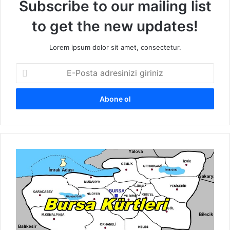
Subscribe to our mailing list
to get the new updates!
Lorem ipsum dolor sit amet, consectetur.
E
-
P
o
s
t
a
a
B
d
u
r
r
e
s
s
a
i
K
n
ü
i
r
z