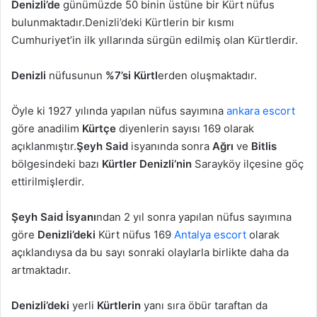
Denizli’de
günümüzde 50 binin üstüne bir Kürt nüfus
bulunmaktadır.Denizli’deki Kürtlerin bir kısmı
Cumhuriyet’in ilk yıllarında sürgün edilmiş olan Kürtlerdir.
Denizli
nüfusunun
%7’si Kürtl
erden oluşmaktadır.
Öyle ki 1927 yılında yapılan nüfus sayımına
ankara escort
göre anadilim
Kürtçe
diyenlerin sayısı 169 olarak
açıklanmıştır.
Şeyh Said
isyanında sonra
Ağrı
ve
Bitlis
bölgesindeki bazı
Kürtler
Denizli’nin
Sarayköy ilçesine göç
ettirilmişlerdir.
Şeyh Said İsyanı
ndan 2 yıl sonra yapılan nüfus sayımına
göre
Denizli’deki
Kürt nüfus 169
Antalya escort
olarak
açıklandıysa da bu sayı sonraki olaylarla birlikte daha da
artmaktadır.
Denizli’deki
yerli
Kürtlerin
yanı sıra öbür taraftan da