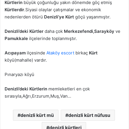
Kürtlerin
büyük çoğunluğu yakın dönemde göç etmiş
Kürtlerdir
.Siyasi olaylar çatışmalar ve ekonomik
nedenlerden ötürü
Denizli’ye
Kürt
göçü yaşanmıştır.
Denizli’deki
Kürtler
daha çok
Merkezefendi,Sarayköy
ve
Pamukkale
ilçelerinde toplanmıştır.
Acıpayam
ilçesinde
Ataköy escort
birkaç
Kürt
köyü(mahalle) vardır.
Pınaryazı köyü
Denizli’deki
Kürtlerin
memleketleri en çok
sırasıyla,Ağrı,Erzurum,Muş,Van…
denizli kürt mü
denizli kürt nüfusu
denizli kürtleri