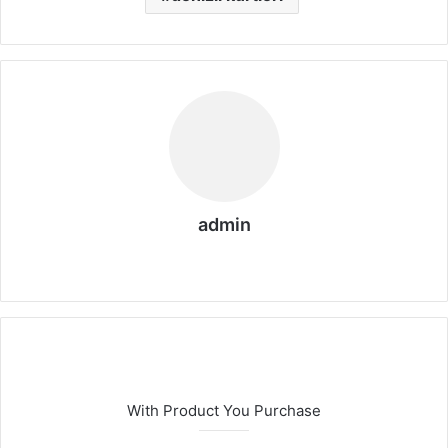
admin
We
b
sit
esi
With Product You Purchase