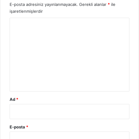
E-posta adresiniz yayınlanmayacak.
Gerekli alanlar
*
ile
işaretlenmişlerdir
Y
o
r
u
m
*
Ad
*
E-posta
*