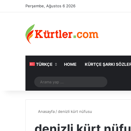
Perşembe, Ağustos 6 2026
TÜRKÇE
HOME
KÜRTÇE ŞARKI SÖZLER
Rastgele Makale
Arama
yap
...
Anasayfa
/
denizli kürt nüfusu
denizli kürt nüf