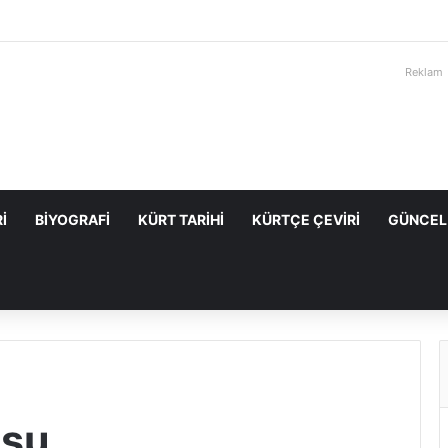
Reklam
I
BIYOGRAFI
KÜRT TARIHI
KÜRTÇE ÇEVIRI
GÜNCEL
usu