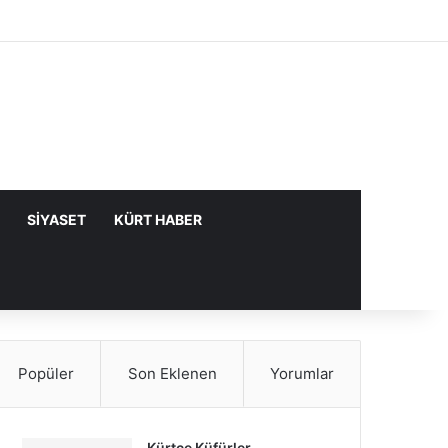
Facebook
X
YouTube
Instagram
Kayıt Ol
Rastgele Makale
Kenar Bölme
SIYASET
KÜRT HABER
Popüler
Son Eklenen
Yorumlar
Kürtçe Küfürler