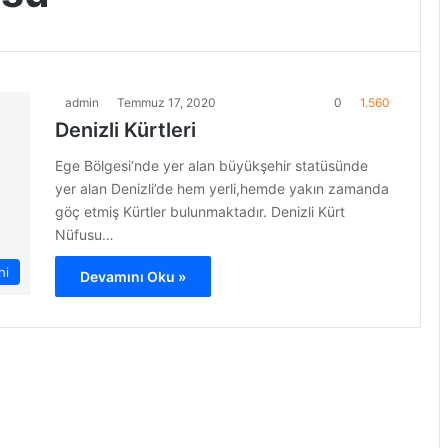
admin
Temmuz 17, 2020
0
1.560
Denizli Kürtleri
Ege Bölgesi‘nde yer alan büyükşehir statüsünde
yer alan Denizli’de hem yerli,hemde yakın zamanda
göç etmiş Kürtler bulunmaktadır. Denizli Kürt
Nüfusu…
hi
Devamını Oku »